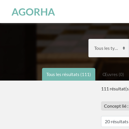
Panneau de gestion des cookies
Skip to main content
AGORHA
Tous les résultats (111)
Œuvres (0)
111 résultat(s
Concept lié 