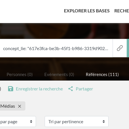
(CURREN
EXPLORER LES BASES
RECH
Personnes (0)
Evénements (0)
Références (111)
)
Enregistrer la recherche
Partager
: Médias