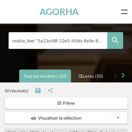
Skip to main content
AGORHA
Tous les résultats (50)
Œuvres (50)
Personne
50 résultat(s)
Filtres
Toggle
Visualiser la sélection