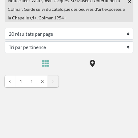
Notice liée : Waltz, Jean Jacques, <i>Musée d'Unterlinden à
Colmar. Guide suivi du catalogue des oeuvres d'art exposées à
la Chapelle</i>, Colmar 1954 -
<
1
1
3
>