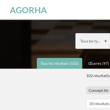
Panneau de gestion des cookies
Skip to main content
AGORHA
Tous les résultats (102)
Œuvres (97)
102 résultat(s
Concept lié 