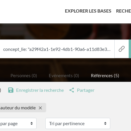
(CURREN
EXPLORER LES BASES
RECH
Personnes (0)
Evénements (0)
Références (5)
)
Enregistrer la recherche
Partager
: auteur du modèle