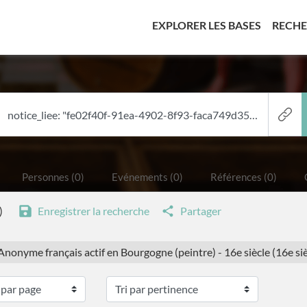
(CURREN
EXPLORER LES BASES
RECH
Personnes (0)
Evénements (0)
Références (0)
)
Enregistrer la recherche
Partager
 Anonyme français actif en Bourgogne (peintre) - 16e siècle (16e sièc