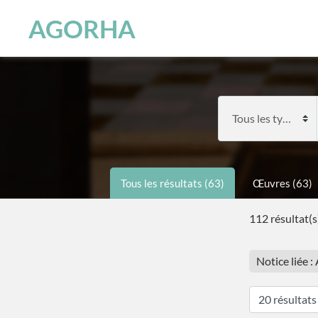
Panneau de gestion des cookies
Skip to main content
AGORHA
Tous les résultats (63)
Œuvres (63)
112 résultat(s
Notice liée :