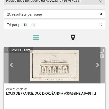
Notice liée : Benedetto da Rovezzano (1474 - 1554)
Œuvre
/ Gisant
Previous slide
Next sl
Aria Michele d'
LOUIS DE FRANCE, DUC D'ORLÉANS (+ ASSASSINÉ À PARI [...]