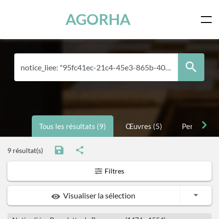
Panneau de gestion des cookies
Skip to main content
AGORHA
Tous les résultats (9)
Œuvres (5)
Personnes 
9 résultat(s)
Filtres
Toggle
Visualiser la sélection