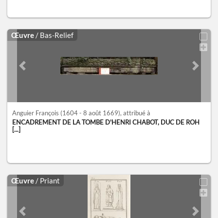
Œuvre
/ Bas-Relief
Previous slide
Next sl
Anguier François
(1604 - 8 août 1669)
, attribué à
ENCADREMENT DE LA TOMBE D'HENRI CHABOT, DUC DE ROH
[...]
Œuvre
/ Priant
Previous slide
Next sl