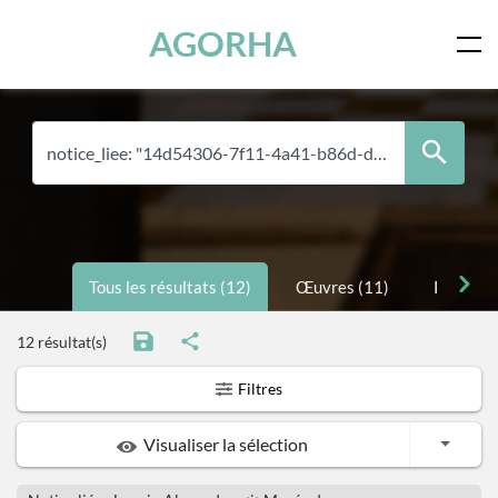
Panneau de gestion des cookies
Skip to main content
AGORHA
Tous les résultats (12)
Œuvres (11)
Personne
12 résultat(s)
Filtres
Toggle
Visualiser la sélection