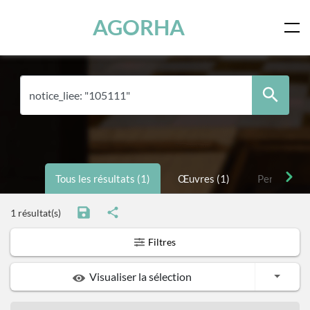
Panneau de gestion des cookies
Skip to main content
AGORHA
Tous les résultats (1)
Œuvres (1)
Personnes 
1 résultat(s)
Filtres
Toggle
Visualiser la sélection