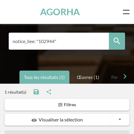
Panneau de gestion des cookies
Skip to main content
AGORHA
Tous les résultats (1)
Œuvres (1)
Personnes 
1 résultat(s)
Filtres
Toggle
Visualiser la sélection