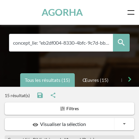
Panneau de gestion des cookies
Skip to main content
AGORHA
Tous les résultats (15)
Œuvres (15)
Personne
15 résultat(s)
Filtres
Toggle
Visualiser la sélection