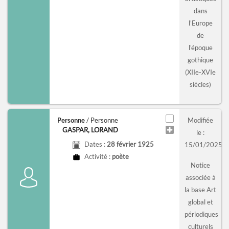
dans
l'Europe
de
l'époque
gothique
(XIIe-XVIe
siècles)
Personne
/ Personne
Modifiée
GASPAR, LORAND
le :
Dates :
28 février 1925
15/01/2025
Activité :
poète
Notice
associée à
la base Art
global et
périodiques
culturels