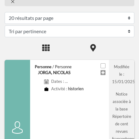
Personne
/ Personne
Modifiée
JORGA, NICOLAS
le :
Dates :
18 juin 1871 - 28 novembre 1940
15/01/2025
Activité :
historien
Notice
associée à
la base
Répertoire
de cent
revues
francophones