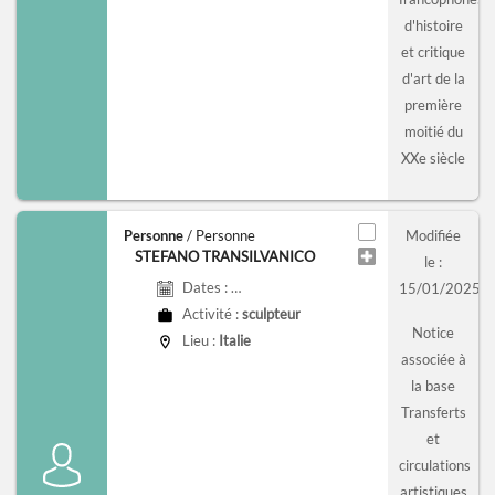
d'histoire
et critique
d'art de la
première
moitié du
XXe siècle
Personne
/ Personne
Modifiée
STEFANO TRANSILVANICO
le :
Dates :
3e quart du 15e siècle - 4e quart du 15e s
15/01/2025
Activité :
sculpteur
Notice
Lieu :
Italie
associée à
la base
Transferts
et
circulations
artistiques