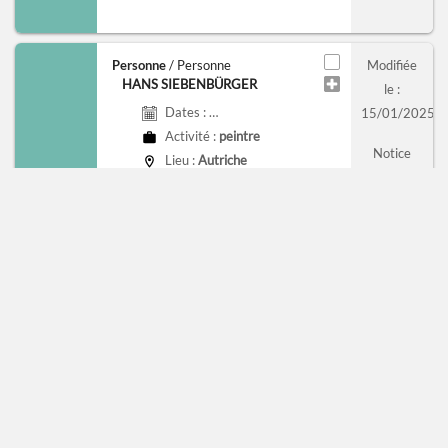
Personne
/ Personne
Modifiée
HANS SIEBENBÜRGER
le :
Dates :
3e quart du 15e siècle - Vers 1481
15/01/2025
Activité :
peintre
Notice
Lieu :
Autriche
associée à
la base
Transferts
et
circulations
artistiques
dans
l'Europe
de
l'époque
gothique
(XIIe-XVIe