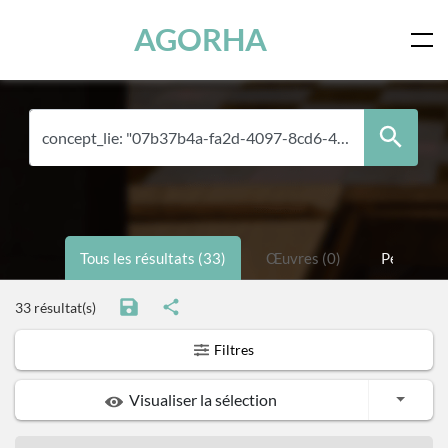
Skip to main content
AGORHA
Tous les résultats (33)
Œuvres (0)
Personnes
33 résultat(s)
Filtres
Toggle
Visualiser la sélection